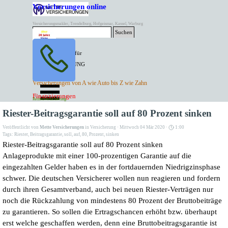
Direkt zum Seiteninhalt
Versicherungen online
Versicherungsmakler, Trendelburg, Hofgeismar, Kassel, Warburg
Suchen
BESTER PREIS für
SPITZEN LEISTUNG
AKTUELLE
Menü überspringen
Versicherungen von A wie Auto bis Z wie Zahn
ANGEBOTE
Kontakt Tel. 05671/7799991
Finanzierungen
Versicherungen
Rentenversicherung
Mette Versicherungen
Riester-Beitragsgarantie soll auf 80 Prozent sinken
Veröffentlicht von
Mette Versicherungen
in
Versicherung
· Mittwoch 04 Mär 2020 ·
1:00
Tags:
Riester
,
Beitragsgarantie
,
soll
,
auf
,
80
,
Prozent
,
sinken
Riester-Beitragsgarantie soll auf 80 Prozent sinken
Anlageprodukte mit einer 100-prozentigen Garantie auf die
eingezahlten Gelder haben es in der fortdauernden Niedrigzinsphase
schwer. Die deutschen Versicherer wollen nun reagieren und fordern
durch ihren Gesamtverband, auch bei neuen Riester-Verträgen nur
noch die Rückzahlung von mindestens 80 Prozent der Bruttobeiträge
zu garantieren. So sollen die Ertragschancen erhöht bzw. überhaupt
erst welche geschaffen werden, denn eine Bruttobeitragsgarantie ist