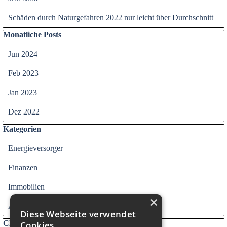
Schäden durch Naturgefahren 2022 nur leicht über Durchschnitt
Block überspringen Monatliche Posts
Monatliche Posts
Jun 2024
Feb 2023
Jan 2023
Dez 2022
Block überspringen Kategorien
Kategorien
Energieversorger
Finanzen
Immobilien
×
Alle Kategorien
Diese Webseite verwendet
Block überspringen Clouds
Clouds
Cookies.