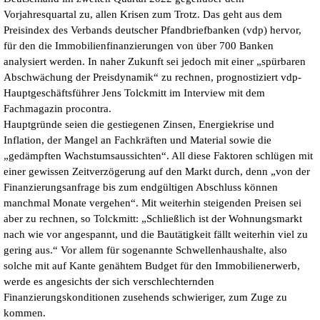
Vorjahresquartal zu, allen Krisen zum Trotz. Das geht aus dem
Preisindex des Verbands deutscher Pfandbriefbanken (vdp) hervor,
für den die Immobilienfinanzierungen von über 700 Banken
analysiert werden. In naher Zukunft sei jedoch mit einer „spürbaren
Abschwächung der Preisdynamik“ zu rechnen, prognostiziert vdp-
Hauptgeschäftsführer Jens Tolckmitt im Interview mit dem
Fachmagazin procontra.
Hauptgründe seien die gestiegenen Zinsen, Energiekrise und
Inflation, der Mangel an Fachkräften und Material sowie die
„gedämpften Wachstumsaussichten“. All diese Faktoren schlügen mit
einer gewissen Zeitverzögerung auf den Markt durch, denn „von der
Finanzierungsanfrage bis zum endgültigen Abschluss können
manchmal Monate vergehen“. Mit weiterhin steigenden Preisen sei
aber zu rechnen, so Tolckmitt: „Schließlich ist der Wohnungsmarkt
nach wie vor angespannt, und die Bautätigkeit fällt weiterhin viel zu
gering aus.“ Vor allem für sogenannte Schwellenhaushalte, also
solche mit auf Kante genähtem Budget für den Immobilienerwerb,
werde es angesichts der sich verschlechternden
Finanzierungskonditionen zusehends schwieriger, zum Zuge zu
kommen.