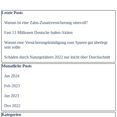
Block überspringen Letzte Posts
Letzte Posts
Warum ist eine Zahn-Zusatzversicherung sinnvoll?
Fast 13 Millionen Deutsche halten Aktien
Warum eine Versicherungskündigung zum Sparen gut überlegt
sein sollte
Schäden durch Naturgefahren 2022 nur leicht über Durchschnitt
Block überspringen Monatliche Posts
Monatliche Posts
Jun 2024
Feb 2023
Jan 2023
Dez 2022
Block überspringen Kategorien
Kategorien