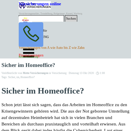
Direkt zum Seiteninhalt
Versicherungen online
Versicherungsmakler, Trendelburg, Hofgeismar, Kassel, Warburg
Suchen
BESTER PREIS für
SPITZEN LEISTUNG
AKTUELLE
Menü überspringen
Versicherungen von A wie Auto bis Z wie Zahn
ANGEBOTE
Kontakt Tel. 05671/7799991
Finanzierungen
Versicherungen
Rentenversicherung
Mette Versicherungen
Sicher im Homeoffice?
Veröffentlicht von
Mette Versicherungen
in
Versicherung
· Dienstag 13 Okt 2020 ·
1:00
Tags:
Sicher
,
im
,
Homeoffice?
Sicher im Homeoffice?
Schon jetzt lässt sich sagen, dass das Arbeiten im Homeoffice zu den
Krisengewinnern gehören wird. Die aus der Not geborene Umstellung
auf dezentralen Heimbetrieb hat sich in vielen Branchen und
Bereichen als durchaus praxistauglich und vorteilhaft erwiesen. Aus
dem Blick gerät dabei indes häufig die Cybersicherheit. Laut einer