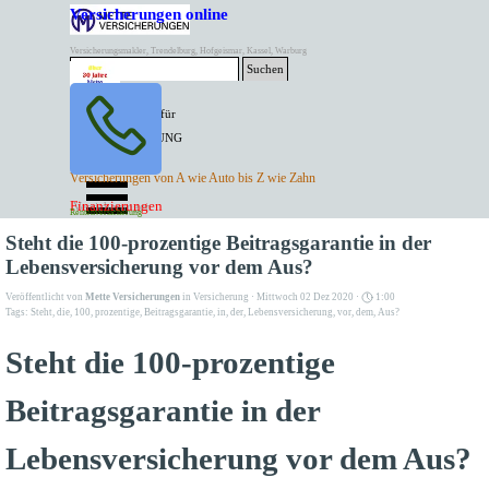
Direkt zum Seiteninhalt
Versicherungen online
Versicherungsmakler, Trendelburg, Hofgeismar, Kassel, Warburg
Suchen
BESTER PREIS für
SPITZEN LEISTUNG
AKTUELLE
Menü überspringen
Versicherungen von A wie Auto bis Z wie Zahn
ANGEBOTE
Kontakt Tel. 05671/7799991
Finanzierungen
Versicherungen
Rentenversicherung
Mette Versicherungen
Steht die 100-prozentige Beitragsgarantie in der
Lebensversicherung vor dem Aus?
Veröffentlicht von
Mette Versicherungen
in
Versicherung
· Mittwoch 02 Dez 2020 ·
1:00
Tags:
Steht
,
die
,
100
,
prozentige
,
Beitragsgarantie
,
in
,
der
,
Lebensversicherung
,
vor
,
dem
,
Aus?
Steht die 100-prozentige
Beitragsgarantie in der
Lebensversicherung vor dem Aus?