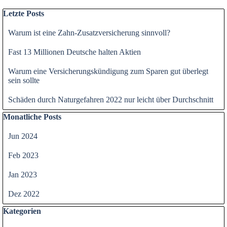
Block überspringen Letzte Posts
Letzte Posts
Warum ist eine Zahn-Zusatzversicherung sinnvoll?
Fast 13 Millionen Deutsche halten Aktien
Warum eine Versicherungskündigung zum Sparen gut überlegt
sein sollte
Schäden durch Naturgefahren 2022 nur leicht über Durchschnitt
Block überspringen Monatliche Posts
Monatliche Posts
Jun 2024
Feb 2023
Jan 2023
Dez 2022
Block überspringen Kategorien
Kategorien