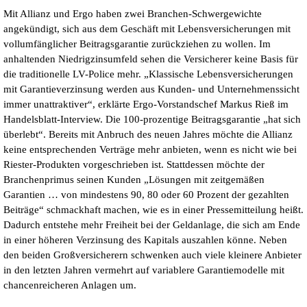
Mit Allianz und Ergo haben zwei Branchen-Schwergewichte
angekündigt, sich aus dem Geschäft mit Lebensversicherungen mit
vollumfänglicher Beitragsgarantie zurückziehen zu wollen. Im
anhaltenden Niedrigzinsumfeld sehen die Versicherer keine Basis für
die traditionelle LV-Police mehr. „Klassische Lebensversicherungen
mit Garantieverzinsung werden aus Kunden- und Unternehmenssicht
immer unattraktiver“, erklärte Ergo-Vorstandschef Markus Rieß im
Handelsblatt-Interview. Die 100-prozentige Beitragsgarantie „hat sich
überlebt“. Bereits mit Anbruch des neuen Jahres möchte die Allianz
keine entsprechenden Verträge mehr anbieten, wenn es nicht wie bei
Riester-Produkten vorgeschrieben ist. Stattdessen möchte der
Branchenprimus seinen Kunden „Lösungen mit zeitgemäßen
Garantien … von mindestens 90, 80 oder 60 Prozent der gezahlten
Beiträge“ schmackhaft machen, wie es in einer Pressemitteilung heißt.
Dadurch entstehe mehr Freiheit bei der Geldanlage, die sich am Ende
in einer höheren Verzinsung des Kapitals auszahlen könne. Neben
den beiden Großversicherern schwenken auch viele kleinere Anbieter
in den letzten Jahren vermehrt auf variablere Garantiemodelle mit
chancenreicheren Anlagen um.