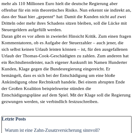
mehr als 110 Millionen Euro hielt die deutsche Regierung aber
offenbar für ein rein theoretisches Risiko. Nun erkennt sie indirekt an,
dass der Staat hier „gepennt“ hat: Damit die Kunden nicht auf zwei
Dritteln oder mehr ihres Schadens sitzen bleiben, soll die Lücke mit
Steuergeldern aufgefüllt werden.
Daran gibt es vor allem in zweierlei Hinsicht Kritik. Zum einen fragen
Kommentatoren, ob es Aufgabe der Steuerzahler – auch jener, die
sich selbst keinen Urlaub leisten können – ist, für den ausgefallenen
Urlaub der Thomas-Cook-Geschädigten zu zahlen. Zum anderen hat
ein Rechtsdienstleister, nach eigener Auskunft im Namen Hunderter
Kunden, Klage gegen die Bundesregierung eingereicht. Er
bemängelt, dass es sich bei der Entschädigung um eine bloße
Ankündigung ohne Rechtskraft handele. Bei einem abrupten Ende
der Großen Koalition beispielsweise stünden die
Entschädigungspläne auf dem Spiel. Mit der Klage soll die Regierung
gezwungen werden, sie verbindlich festzuschreiben.
Block überspringen Letzte Posts
Letzte Posts
Warum ist eine Zahn-Zusatzversicherung sinnvoll?