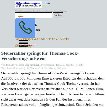
Direkt zum Seiteninhalt
Versicherungen online
Versicherungsmakler, Trendelburg, Hofgeismar, Kassel, Warburg
Suchen
BESTER PREIS für
SPITZEN LEISTUNG
AKTUELLE
Menü überspringen
Versicherungen von A wie Auto bis Z wie Zahn
ANGEBOTE
Kontakt Tel. 05671/7799991
Finanzierungen
Versicherungen
Rentenversicherung
Mette Versicherungen
Steuerzahler springt für Thomas-Cook-
Versicherungslücke ein
Veröffentlicht von
Mette Versicherungen
in
Versicherung
· Freitag 03 Jan 2020 ·
1:15
Tags:
Steuerzahler
,
springt
,
für
,
Thomas
,
Cook
,
Versicherungslücke
,
ein
Steuerzahler springt für Thomas-Cook-Versicherungslücke ein
Auf 300 bis 500 Millionen Euro taxieren Experten den Schaden, den
die Insolvenz der deutschen Thomas-Cook-Tochter verursacht hat.
Versichert war der Reiseveranstalter aber nur bis 110 Millionen Euro,
wie vom Gesetzgeber vorgeschrieben. Die EU-Pauschalreiserichtlinie
sieht zwar vor, dass Kunden für den Fall der Insolvenz ihres
Reiseveranstalters vollumfänglich geschützt sind. Einen Schaden von