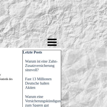
Block überspringen Letzte Posts
Letzte Posts
Warum ist eine Zahn-
Zusatzversicherung
sinnvoll?
r
Fast 13 Millionen
tatistik des
Deutsche halten
Aktien
Warum eine
Versicherungskündigung
zum Sparen gut