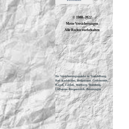
© 1988–2022
Mette Versicherungen
Alle Rechte vorbehalten
Ihr Versicherungsmakler in Trendelburg,
Bad Karlshafen, Hofgeismar, Grebenstein,
Kassel, Calden, Warburg, Marsberg,
Liebenau, Borgentreich, Beverungen