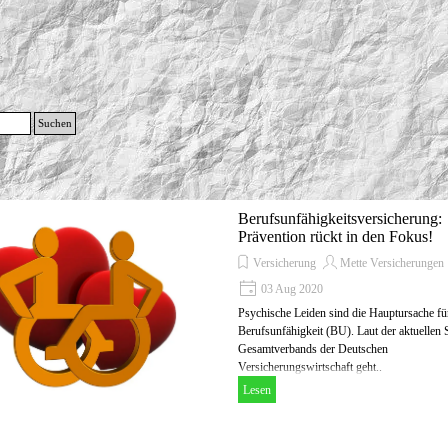
g
Suchen
Menü überspringen
Berufsunfähigkeitsversicherung:
Prävention rückt in den Fokus!
Versicherung
Mette Versicherungen
03 Aug 2020
Psychische Leiden sind die Hauptursache fü
Berufsunfähigkeit (BU). Laut der aktuellen S
Gesamtverbands der Deutschen
Versicherungswirtschaft geht..
Lesen