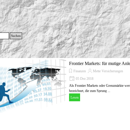
g
Suchen
Menü überspringen
Frontier Markets: für mutige Anl
Finanzen
Mette Versicherungen
05 Dez 2018
Als Frontier Markets oder Grenzmärkte we
bezeichnet, die zum Sprung ...
Lesen