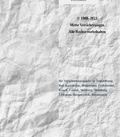
© 1988–2022
Mette Versicherungen
Alle Rechte vorbehalten
Ihr Versicherungsmakler in Trendelburg,
Bad Karlshafen, Hofgeismar, Grebenstein,
Kassel, Calden, Warburg, Marsberg,
Liebenau, Borgentreich, Beverungen