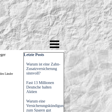
Block überspringen Letzte Posts
eger
Letzte Posts
Warum ist eine Zahn-
Zusatzversicherung
sinnvoll?
rden Länder
Fast 13 Millionen
Deutsche halten
Aktien
Warum eine
Versicherungskündigung
zum Sparen gut