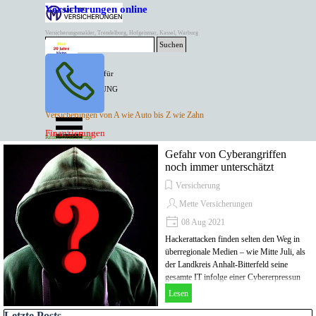
Direkt zum Seiteninhalt
Versicherungen online
Versicherungsmakler, Trendelburg, Hofgeismar, Kassel, Warburg
Suchen
BESTER PREIS für
SPITZEN LEISTUNG
AKTUELLE
Menü überspringen
Versicherungen von A wie Auto bis Z wie Zahn
ANGEBOTE
Kontakt Tel. 05671/7799991
Finanzierungen
Versicherungen
Rentenversicherung
Mette Versicherungen
Gefahr von Cyberangriffen
noch immer unterschätzt
Versicherung
Mette Versicherungen
08 Aug 2021
Hackerattacken finden selten den Weg in
überregionale Medien – wie Mitte Juli, als
der Landkreis Anhalt-Bitterfeld seine
gesamte IT infolge einer Cybererpressun
Lesen
Block überspringen Letzte Posts
Letzte Posts