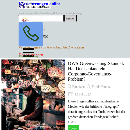
Direkt zum Seiteninhalt
Versicherungen online
Versicherungsmakler, Trendelburg, Hofgeismar, Kassel, Warburg
Suchen
BESTER PREIS für
SPITZEN LEISTUNG
AKTUELLE
Menü überspringen
Versicherungen von A wie Auto bis Z wie Zahn
ANGEBOTE
Kontakt Tel. 05671/7799991
Finanzierungen
Versicherungen
Rentenversicherung
Mette Versicherungen
DWS-Greenwashing-Skandal:
Hat Deutschland ein
Corporate-Governance-
Problem?
Finanzen
Fonds Finanz
12 Jul 2022
Diese Frage stellen sich ausländische
Medien wie der britische „Telegraph“
derzeit angesichts der Turbulenzen bei der
größten deutschen Fondsgesellschaft
DWS.
Lesen