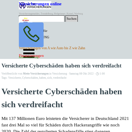
Direkt zum Seiteninhalt
Versicherungen online
Versicherungsmakler, Trendelburg, Hofgeismar, Kassel, Warburg
Suchen
BESTER PREIS für
SPITZEN LEISTUNG
AKTUELLE
Menü überspringen
Versicherungen von A wie Auto bis Z wie Zahn
ANGEBOTE
Kontakt Tel. 05671/7799991
Finanzierungen
Versicherungen
Rentenversicherung
Mette Versicherungen
Versicherte Cyberschäden haben sich verdreifacht
Veröffentlicht von
Mette Versicherungen
in
Versicherung
· Samstag 08 Okt 2022 ·
1:00
Tags:
Versicherte
,
Cyberschäden
,
haben
,
sich
,
verdreifacht
Versicherte Cyberschäden haben
sich verdreifacht
Mit 137 Millionen Euro leisteten die Versicherer in Deutschland 2021
fast drei Mal so viel für Schäden durch Hackerangriffe wie noch
2020. Die Zahl der regulierten Schadensfälle stieg dagegen