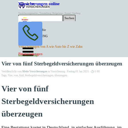
Direkt zum Seiteninhalt
Versicherungen online
Versicherungsmakler, Trendelburg, Hofgeismar, Kassel, Warburg
Suchen
BESTER PREIS für
SPITZEN LEISTUNG
AKTUELLE
Menü überspringen
Versicherungen von A wie Auto bis Z wie Zahn
ANGEBOTE
Kontakt Tel. 05671/7799991
Finanzierungen
Versicherungen
Rentenversicherung
Mette Versicherungen
Vier von fünf Sterbegeldversicherungen überzeugen
Veröffentlicht von
Mette Versicherungen
in
Versicherung
· Freitag 01 Jan 2021 ·
1:00
Tags:
Vier
,
von
,
fünf
,
Sterbegeldversicherungen
,
überzeugen
Vier von fünf
Sterbegeldversicherungen
überzeugen
Eine Bestattung kostet in Deutschland, in einfacher Ausführung, im