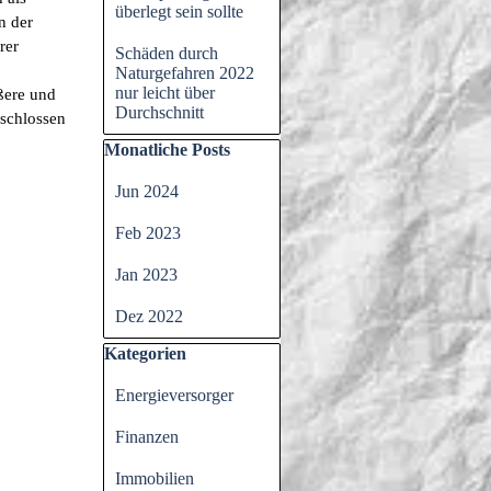
überlegt sein sollte
n der
rer
Schäden durch
Naturgefahren 2022
nur leicht über
ßere und
Durchschnitt
eschlossen
Block überspringen Monatliche Posts
Monatliche Posts
Jun 2024
Feb 2023
Jan 2023
Dez 2022
Block überspringen Kategorien
Kategorien
Energieversorger
Finanzen
Immobilien