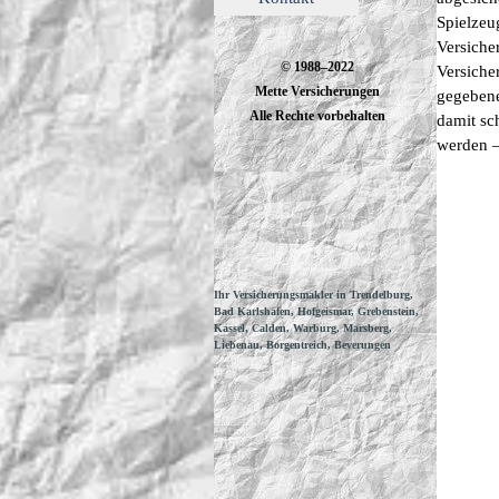
Spielzeu
Versiche
© 1988–2022
Versiche
Mette Versicherungen
gegebene
Alle Rechte vorbehalten
damit sc
werden –
Ihr Versicherungsmakler in Trendelburg,
Bad Karlshafen, Hofgeismar, Grebenstein,
Kassel, Calden, Warburg, Marsberg,
Liebenau, Borgentreich, Beverungen