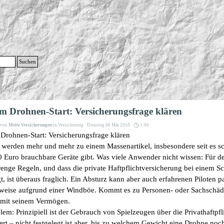
g
Suchen
Menü überspringen
m Drohnen-Start: Versicherungsfrage klären
t von
Mette Versicherungen
in
Versicherung
· Dienstag 06 Mär 2018 ·
1:00
Drohnen-Start: Versicherungsfrage klären
werden mehr und mehr zu einem Massenartikel, insbesondere seit es s
0 Euro brauchbare Geräte gibt. Was viele Anwender nicht wissen: Für d
trenge Regeln, und dass die private Haftpflichtversicherung bei einem S
t, ist überaus fraglich. Ein Absturz kann aber auch erfahrenen Piloten p
sweise aufgrund einer Windböe. Kommt es zu Personen- oder Sachschäde
t mit seinem Vermögen.
lem: Prinzipiell ist der Gebrauch von Spielzeugen über die Privathaftpfl
ert – nicht festgelegt ist aber, bis zu welchem Gewicht eine Drohne noch