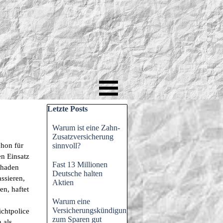
Block überspringen Letzte Posts
Letzte Posts
Warum ist eine Zahn-
Zusatzversicherung
chon für
sinnvoll?
en Einsatz
Fast 13 Millionen
chaden
Deutsche halten
assieren,
Aktien
n, haftet
Warum eine
Versicherungskündigung
ichtpolice
zum Sparen gut
 als