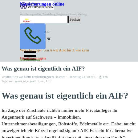
Direkt zum Seiteninhalt
Versicherungen online
Versicherungsmakler, Trendelburg, Hofgeismar, Kassel, Warburg
Suchen
BESTER PREIS für
SPITZEN LEISTUNG
AKTUELLE
Menü überspringen
Versicherungen von A wie Auto bis Z wie Zahn
ANGEBOTE
Kontakt Tel. 05671/7799991
Finanzierungen
Versicherungen
Rentenversicherung
Mette Versicherungen
Was genau ist eigentlich ein AIF?
Veröffentlicht von
Mette Versicherungen
in
Finanzen
· Donnerstag 04 Feb 2021 ·
1:00
Tags:
Was
,
genau
,
ist
,
eigentlich
,
ein
,
AIF?
Was genau ist eigentlich ein AIF?
Im Zuge der Zinsflaute richten immer mehr Privatanleger ihr
Augenmerk auf Sachwerte – Immobilien,
Unternehmensbeteiligungen, Rohstoffe, Edelmetalle etc. Dabei taucht
unweigerlich ein Kürzel regelmäßig auf: AIF. Es steht für alternative
Investmentfonds, was landläufig gern mit „geschlossene Fonds“