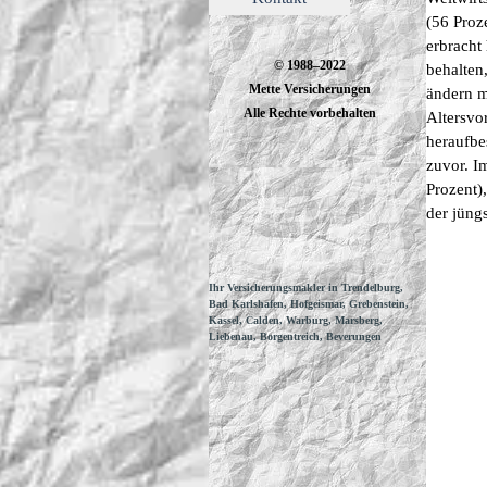
(56 Proz
erbracht
© 1988–2022
behalten
Mette Versicherungen
ändern m
Alle Rechte vorbehalten
Altersvo
heraufbe
zuvor. I
Prozent),
der jüng
Ihr Versicherungsmakler in Trendelburg,
Bad Karlshafen, Hofgeismar, Grebenstein,
Kassel, Calden, Warburg, Marsberg,
Liebenau, Borgentreich, Beverungen