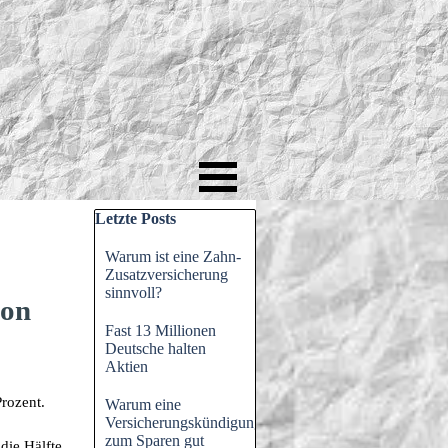
Block überspringen Letzte Posts
Letzte Posts
Warum ist eine Zahn-
Zusatzversicherung
sinnvoll?
ion
Fast 13 Millionen
Deutsche halten
Aktien
Prozent.
Warum eine
Versicherungskündigung
zum Sparen gut
die Hälfte