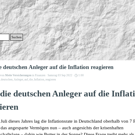
g
Suchen
Menü überspringen
e deutschen Anleger auf die Inflation reagieren
t von
Mette Versicherungen
in
Finanzen
· Samstag 03 Sep 2022 ·
1:00
,
deutschen
,
Anleger
,
auf
,
die
,
Inflation
,
reagieren
die deutschen Anleger auf die Inflat
ieren
Juli dieses Jahres lag die Inflationsrate in Deutschland oberhalb von 7 
 das angesparte Vermögen nun – auch angesichts der krisenhaften
chaftslage – dahin wie Butter in der Sonne? Diese Frage treibt mehr als 