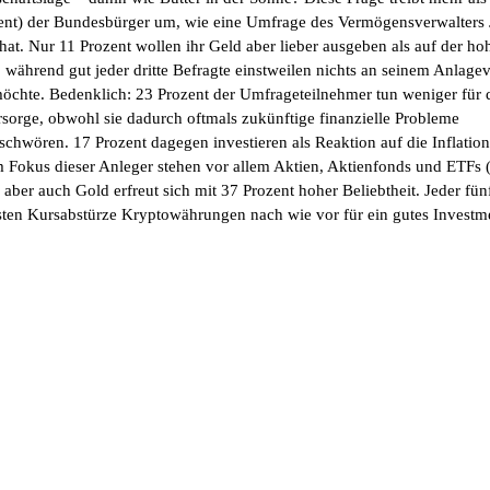
ent) der Bundesbürger um, wie eine Umfrage des Vermögensverwalters 
 hat. Nur 11 Prozent wollen ihr Geld aber lieber ausgeben als auf der h
, während gut jeder dritte Befragte einstweilen nichts an seinem Anlage
öchte. Bedenklich: 23 Prozent der Umfrageteilnehmer tun weniger für 
rsorge, obwohl sie dadurch oftmals zukünftige finanzielle Probleme
schwören. 17 Prozent dagegen investieren als Reaktion auf die Inflation
m Fokus dieser Anleger stehen vor allem Aktien, Aktienfonds und ETFs 
 aber auch Gold erfreut sich mit 37 Prozent hoher Beliebtheit. Jeder fünf
sten Kursabstürze Kryptowährungen nach wie vor für ein gutes Investm