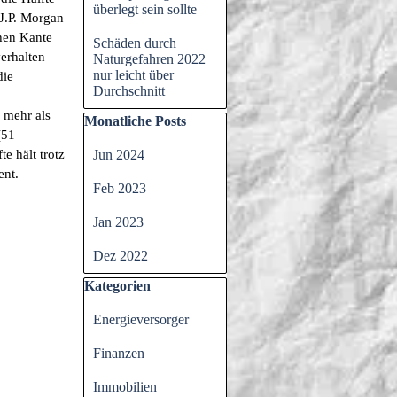
überlegt sein sollte
J.P. Morgan
ohen Kante
Schäden durch
verhalten
Naturgefahren 2022
nur leicht über
die
Durchschnitt
 mehr als
Block überspringen Monatliche Posts
Monatliche Posts
(51
te hält trotz
Jun 2024
ent.
Feb 2023
Jan 2023
Dez 2022
Block überspringen Kategorien
Kategorien
Energieversorger
Finanzen
Immobilien