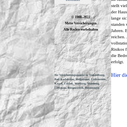
stellt v
der Haus
© 1988–2022
lange sic
Mette Versicherungen
standen 
Alle Rechte vorbehalten
Jahren. 
reichen.
vollstati
Risikos 
die Bedr
erfolgt.
Hier di
Ihr Versicherungsmakler in Trendelburg,
Bad Karlshafen, Hofgeismar, Grebenstein,
Kassel, Calden, Warburg, Marsberg,
Liebenau, Borgentreich, Beverungen