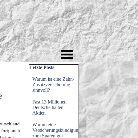
Block überspringen Letzte Posts
Letzte Posts
Warum ist eine Zahn-
Zusatzversicherung
sinnvoll?
e
Fast 13 Millionen
Deutsche halten
Aktien
Deutschland
Warum eine
Versicherungskündigung
 fort; noch
zum Sparen gut
elastung