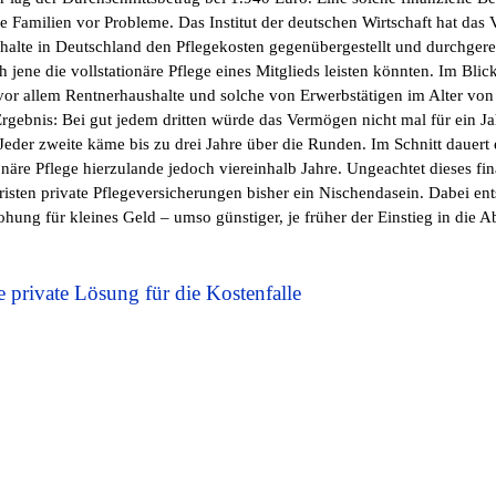
iele Familien vor Probleme. Das Institut der deutschen Wirtschaft hat da
halte in Deutschland den Pflegekosten gegenübergestellt und durchgere
h jene die vollstationäre Pflege eines Mitglieds leisten könnten. Im Bli
vor allem Rentnerhaushalte und solche von Erwerbstätigen im Alter von
Ergebnis: Bei gut jedem dritten würde das Vermögen nicht mal für ein Ja
 Jeder zweite käme bis zu drei Jahre über die Runden. Im Schnitt dauert 
onäre Pflege hierzulande jedoch viereinhalb Jahre. Ungeachtet dieses fin
fristen private Pflegeversicherungen bisher ein Nischendasein. Dabei ent
ohung für kleines Geld – umso günstiger, je früher der Einstieg in die 
e private Lösung für die Kostenfalle