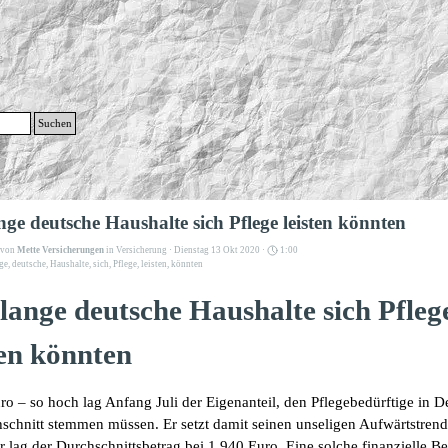
g
Suchen
Menü überspringen
nge deutsche Haushalte sich Pflege leisten könnten
t von
Mette Versicherungen
in
Versicherung
· Dienstag 13 Okt 2020 ·
1:00
ge
,
deutsche
,
Haushalte
,
sich
,
Pflege
,
leisten
,
könnten
lange deutsche Haushalte sich Pfleg
ten könnten
ro – so hoch lag Anfang Juli der Eigenanteil, den Pflegebedürftige in 
schnitt stemmen müssen. Er setzt damit seinen unseligen Aufwärtstrend
r lag der Durchschnittsbetrag bei 1.940 Euro. Eine solche finanzielle B