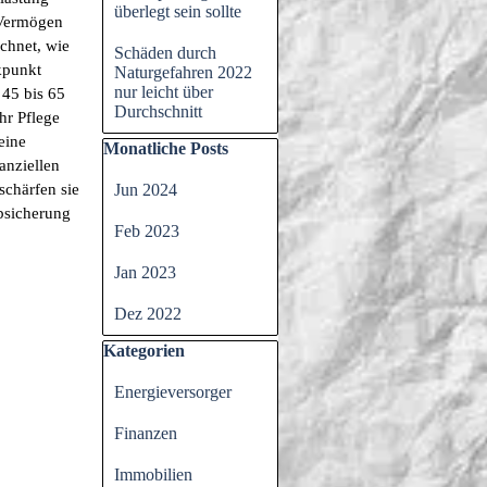
überlegt sein sollte
s Vermögen
chnet, wie
Schäden durch
ckpunkt
Naturgefahren 2022
nur leicht über
 45 bis 65
Durchschnitt
hr Pflege
eine
Block überspringen Monatliche Posts
Monatliche Posts
anziellen
schärfen sie
Jun 2024
Absicherung
Feb 2023
Jan 2023
Dez 2022
Block überspringen Kategorien
Kategorien
Energieversorger
Finanzen
Immobilien