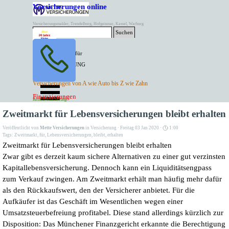
Direkt zum Seiteninhalt
Versicherungen online
Versicherungsmakler, Trendelburg, Hofgeismar, Kassel, Warburg
Suchen
BESTER PREIS für
SPITZEN LEISTUNG
AKTUELLE
Menü überspringen
Versicherungen von A wie Auto bis Z wie Zahn
ANGEBOTE
Kontakt Tel. 05671/7799991
Finanzierungen
Versicherungen
Rentenversicherung
Mette Versicherungen
Zweitmarkt für Lebensversicherungen bleibt erhalten
Veröffentlicht von
Mette Versicherungen
in
Versicherung
· Freitag 03 Jan 2020 ·
1:00
Tags:
Zweitmarkt
,
für
,
Lebensversicherungen
,
bleibt
,
erhalten
Zweitmarkt für Lebensversicherungen bleibt erhalten
Zwar gibt es derzeit kaum sichere Alternativen zu einer gut verzinsten
Kapitallebensversicherung. Dennoch kann ein Liquiditätsengpass
zum Verkauf zwingen. Am Zweitmarkt erhält man häufig mehr dafür
als den Rückkaufswert, den der Versicherer anbietet. Für die
Aufkäufer ist das Geschäft im Wesentlichen wegen einer
Umsatzsteuerbefreiung profitabel. Diese stand allerdings kürzlich zur
Disposition: Das Münchener Finanzgericht erkannte die Berechtigung