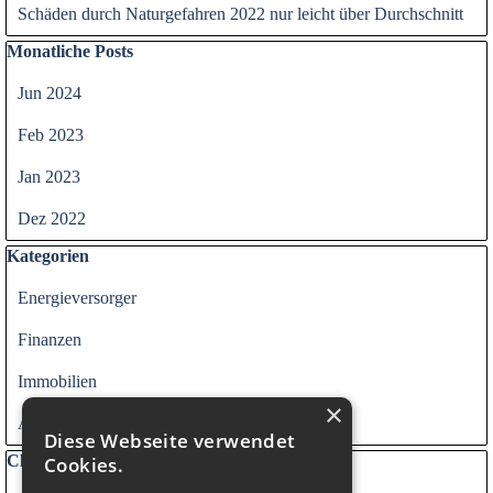
Schäden durch Naturgefahren 2022 nur leicht über Durchschnitt
Block überspringen Monatliche Posts
Monatliche Posts
Jun 2024
Feb 2023
Jan 2023
Dez 2022
Block überspringen Kategorien
Kategorien
Energieversorger
Finanzen
Immobilien
×
Alle Kategorien
Diese Webseite verwendet
Block überspringen Clouds
Clouds
Cookies.