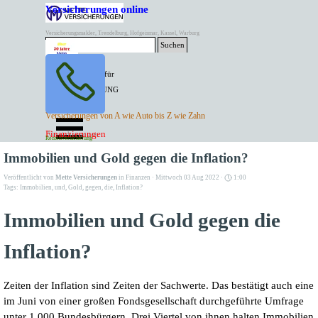
Direkt zum Seiteninhalt
Versicherungen online
Versicherungsmakler, Trendelburg, Hofgeismar, Kassel, Warburg
Suchen
BESTER PREIS für
SPITZEN LEISTUNG
AKTUELLE
Menü überspringen
Versicherungen von A wie Auto bis Z wie Zahn
ANGEBOTE
Kontakt Tel. 05671/7799991
Finanzierungen
Versicherungen
Rentenversicherung
Mette Versicherungen
Immobilien und Gold gegen die Inflation?
Veröffentlicht von
Mette Versicherungen
in
Finanzen
· Mittwoch 03 Aug 2022 ·
1:00
Tags:
Immobilien
,
und
,
Gold
,
gegen
,
die
,
Inflation?
Immobilien und Gold gegen die
Inflation?
Zeiten der Inflation sind Zeiten der Sachwerte. Das bestätigt auch eine
im Juni von einer großen Fondsgesellschaft durchgeführte Umfrage
unter 1.000 Bundesbürgern. Drei Viertel von ihnen halten Immobilien