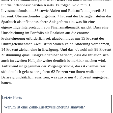
für die inflationssichersten Assets. Es folgen Gold mit 61,
Investmentfonds mit 36 sowie Aktien und Rohstoffe mit jeweils 34
Prozent. Überraschendes Ergebnis: 7 Prozent der Befragten stufen das
Sparbuch als inflationssichere Anlageform ein, was für eine
eigenwillige Interpretation von Finanzmathematik spricht. Dass eine
Umschichtung im Portfolio als Reaktion auf die enorme
Preissteigerung erforderlich sei, glauben indes nur 15 Prozent der
Umfrageteilnehmer. Zwei Drittel wollen keine Änderung vornehmen,
14 Prozent ziehen eine in Erwägung. Und das, obwohl mit 98 Prozent
Zustimmung quasi Einigkeit darüber herrscht, dass die Inflation sich
auch im zweiten Halbjahr weiter deutlich bemerkbar machen wird.
Auffallend ist gegenüber der Vorgängerstudie, dass Aktienbesitzer
sich deutlich gelassener geben: 62 Prozent von ihnen wollen eine
Baisse grundsätzlich aussitzen, was zuvor nur 45 Prozent angegeben
hatten.
Block überspringen Letzte Posts
Letzte Posts
Warum ist eine Zahn-Zusatzversicherung sinnvoll?