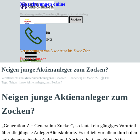
Direkt zum Seiteninhalt
Versicherungen online
Versicherungsmakler, Trendelburg, Hofgeismar, Kassel, Warburg
Suchen
BESTER PREIS für
SPITZEN LEISTUNG
AKTUELLE
Menü überspringen
Versicherungen von A wie Auto bis Z wie Zahn
ANGEBOTE
Kontakt Tel. 05671/7799991
Finanzierungen
Versicherungen
Rentenversicherung
Mette Versicherungen
Neigen junge Aktienanleger zum Zocken?
Veröffentlicht von
Mette Versicherungen
in
Finanzen
· Donnerstag 03 Mär 2022 ·
1:00
Tags:
Neigen
,
junge
,
Aktienanleger
,
zum
,
Zocken?
Neigen junge Aktienanleger zum
Zocken?
„Generation Z = Generation Zocker“, so lautet ein gängiges Vorurteil
über die jüngste AnlegerAlterskohorte. Es erhielt vor allem durch den
aufsehenerregenden Aufstieg und Absturz der
GameStop-Aktie