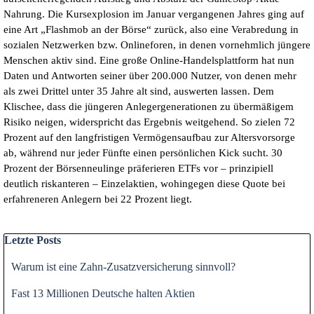
Nahrung. Die Kursexplosion im Januar vergangenen Jahres ging auf
eine Art
„Flashmob an der Börse“ zurück, also eine Verabredung in
sozialen Netzwerken bzw.
Onlineforen, in denen vornehmlich jüngere
Menschen aktiv sind. Eine große Online-Handelsplattform hat nun
Daten und Antworten seiner über 200.000 Nutzer, von denen mehr
als zwei Drittel unter 35 Jahre alt sind, auswerten lassen. Dem
Klischee, dass die jüngeren Anlegergenerationen zu übermäßigem
Risiko neigen, widerspricht das Ergebnis weitgehend. So zielen 72
Prozent auf den langfristigen Vermögensaufbau zur Altersvorsorge
ab, während nur jeder Fünfte einen persönlichen Kick sucht. 30
Prozent der Börsenneulinge präferieren ETFs vor – prinzipiell
deutlich riskanteren – Einzelaktien, wohingegen diese Quote bei
erfahreneren Anlegern bei 22 Prozent liegt.
Block überspringen Letzte Posts
Letzte Posts
Warum ist eine Zahn-Zusatzversicherung sinnvoll?
Fast 13 Millionen Deutsche halten Aktien