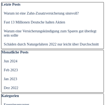
Block überspringen Letzte Posts
Letzte Posts
Warum ist eine Zahn-Zusatzversicherung sinnvoll?
Fast 13 Millionen Deutsche halten Aktien
Warum eine Versicherungskündigung zum Sparen gut überlegt
sein sollte
Schäden durch Naturgefahren 2022 nur leicht über Durchschnitt
Block überspringen Monatliche Posts
Monatliche Posts
Jun 2024
Feb 2023
Jan 2023
Dez 2022
Block überspringen Kategorien
Kategorien
Energieversorger