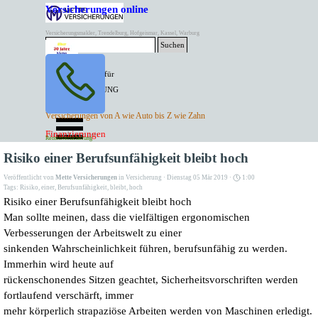
Direkt zum Seiteninhalt
Versicherungen online
Versicherungsmakler, Trendelburg, Hofgeismar, Kassel, Warburg
Suchen
BESTER PREIS für
SPITZEN LEISTUNG
AKTUELLE
Menü überspringen
Versicherungen von A wie Auto bis Z wie Zahn
ANGEBOTE
Kontakt Tel. 05671/7799991
Finanzierungen
Versicherungen
Rentenversicherung
Mette Versicherungen
Risiko einer Berufsunfähigkeit bleibt hoch
Veröffentlicht von
Mette Versicherungen
in
Versicherung
· Dienstag 05 Mär 2019 ·
1:00
Tags:
Risiko
,
einer
,
Berufsunfähigkeit
,
bleibt
,
hoch
Risiko einer Berufsunfähigkeit bleibt hoch
Man sollte meinen, dass die vielfältigen ergonomischen
Verbesserungen der Arbeitswelt zu einer
sinkenden Wahrscheinlichkeit führen, berufsunfähig zu werden.
Immerhin wird heute auf
rückenschonendes Sitzen geachtet, Sicherheitsvorschriften werden
fortlaufend verschärft, immer
mehr körperlich strapaziöse Arbeiten werden von Maschinen erledigt.