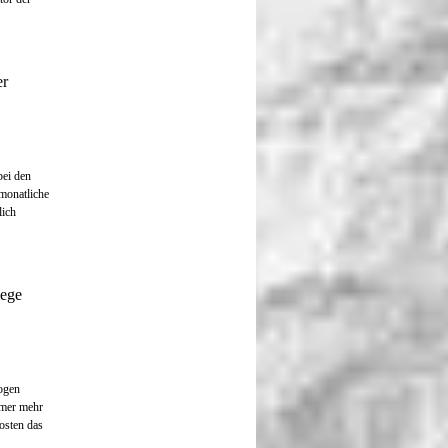
er
bei den
monatliche
lich
lege
zogen
mmer mehr
osten das