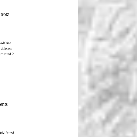
trotz
na-Krise
 ablesen.
um rund 2
ents
id-19 und