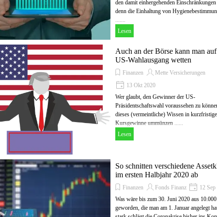
den damit einhergehenden Einschränkungen 
denn die Einhaltung von Hygienebestimmung
.......
Lesen
Auch an der Börse kann man auf
US-Wahlausgang wetten
Finanzen
Mette Versicherungen
13 Okt 2020
Wer glaubt, den Gewinner der US-
Präsidentschaftswahl voraussehen zu könne
dieses (vermeintliche) Wissen in kurzfristige
Kursgewinne ummünzen ......
Lesen
So schnitten verschiedene Assetk
im ersten Halbjahr 2020 ab
Finanzen
Fonds Finanz
12 Sep
Was wäre bis zum 30. Juni 2020 aus 10.000
geworden, die man am 1. Januar angelegt ha
stark schlägt die Coronakrise bisher ins Kon