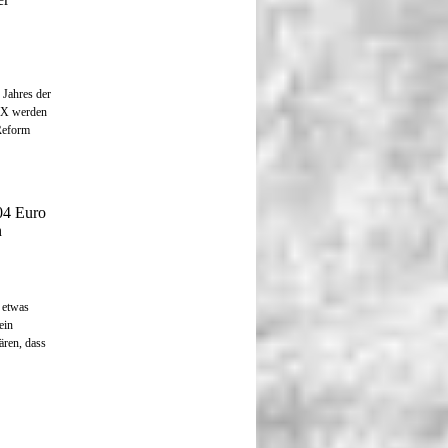
Jahres der
X werden
 Reform
04 Euro
n
 etwas
ein
ären, dass