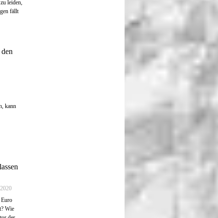
zu leiden,
en fällt
 den
n, kann
lassen
 2020
 Euro
t? Wie
tor der