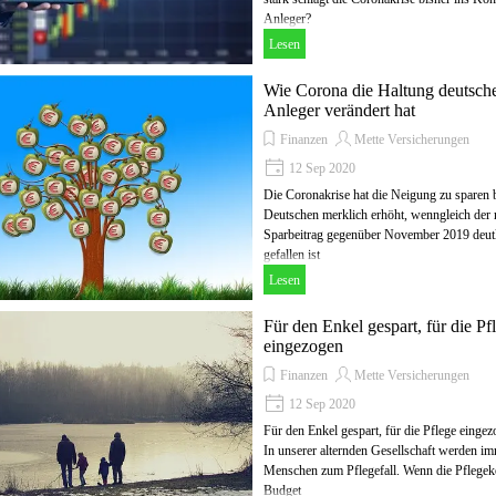
Anleger?
Lesen
Wie Corona die Haltung deutsch
Anleger verändert hat
Finanzen
Mette Versicherungen
12 Sep 2020
Die Coronakrise hat die Neigung zu sparen 
Deutschen merklich erhöht, wenngleich der 
Sparbeitrag gegenüber November 2019 deut
gefallen ist
Lesen
Für den Enkel gespart, für die Pf
eingezogen
Finanzen
Mette Versicherungen
12 Sep 2020
Für den Enkel gespart, für die Pflege einge
In unserer alternden Gesellschaft werden i
Menschen zum Pflegefall. Wenn die Pflegek
Budget