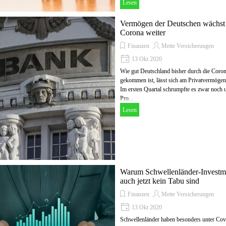
Lesen
Vermögen der Deutschen wächst 
Corona weiter
Finanzen
Mette Versicherungen
13 Okt 2020
Wie gut Deutschland bisher durch die Coro
gekommen ist, lässt sich am Privatvermögen
Im ersten Quartal schrumpfte es zwar noch 
Pro...
Lesen
Warum Schwellenländer-Investm
auch jetzt kein Tabu sind
Finanzen
Mette Versicherungen
13 Okt 2020
Schwellenländer haben besonders unter Cov