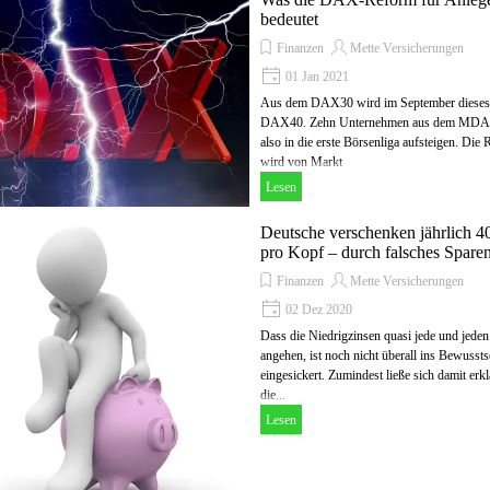
bedeutet
Finanzen
Mette Versicherungen
01 Jan 2021
Aus dem DAX30 wird im September dieses 
DAX40. Zehn Unternehmen aus dem MDA
also in die erste Börsenliga aufsteigen. Die
wird von Markt
Lesen
Deutsche verschenken jährlich 4
pro Kopf – durch falsches Spare
Finanzen
Mette Versicherungen
02 Dez 2020
Dass die Niedrigzinsen quasi jede und jeden
angehen, ist noch nicht überall ins Bewussts
eingesickert. Zumindest ließe sich damit erkl
die...
Lesen