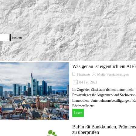
g
Suchen
Menü überspringen
Was genau ist eigentlich ein AIF
Finanzen
Mette Versicherungen
04 Feb 2021
Im Zuge der Zinsflaute richten immer mehr
Privatanleger ihr Augenmerk auf Sachwerte 
Immobilien, Unternehmensbeteiligungen, Ro
Edelmetalle etc.
Lesen
BaFin rät Bankkunden, Prämiens
zu überprüfen