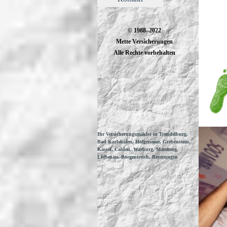
© 1988–2022
Mette Versicherungen
Alle Rechte vorbehalten
Ihr Versicherungsmakler in Trendelburg,
Bad Karlshafen, Hofgeismar, Grebenstein,
Kassel, Calden, Warburg, Marsberg,
Liebenau, Borgentreich, Beverungen