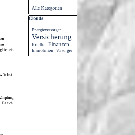
Alle Kategorien
Block überspringen Clouds
Clouds
Energieversorger
Versicherung
von
Finanzen
Kredite
hen
gleich ein
Immobilien
Versorger
wächst
ekämpfung
. Da sich
er