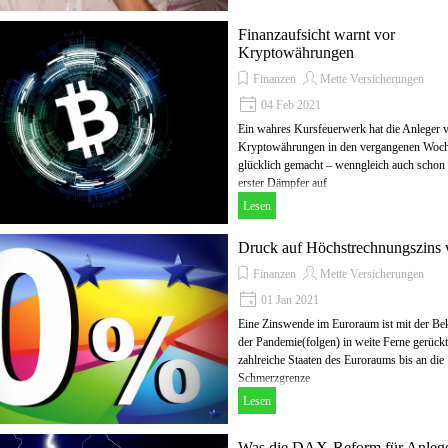
Finanzaufsicht warnt vor
Kryptowährungen
Finanzen
Mette Versicherungen
04 Feb 2021
Ein wahres Kursfeuerwerk hat die Anleger 
Kryptowährungen in den vergangenen Woc
glücklich gemacht – wenngleich auch schon 
erster Dämpfer auf
Lesen
Druck auf Höchstrechnungszins 
Finanzen
Mette Versicherungen
01 Jan 2021
Eine Zinswende im Euroraum ist mit der B
der Pandemie(folgen) in weite Ferne gerückt
zahlreiche Staaten des Euroraums bis an die
Schmerzgrenze
Lesen
Was die DAX-Reform für Anleg