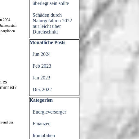
überlegt sein sollte
Schäden durch
on 2004
Naturgefahren 2022
Banken sich
nur leicht über
sparplänen
Durchschnitt
Block überspringen Monatliche Posts
Monatliche Posts
Jun 2024
Feb 2023
Jan 2023
n es
mmt ist?
Dez 2022
Block überspringen Kategorien
Kategorien
Energieversorger
hrend der
Finanzen
Immobilien