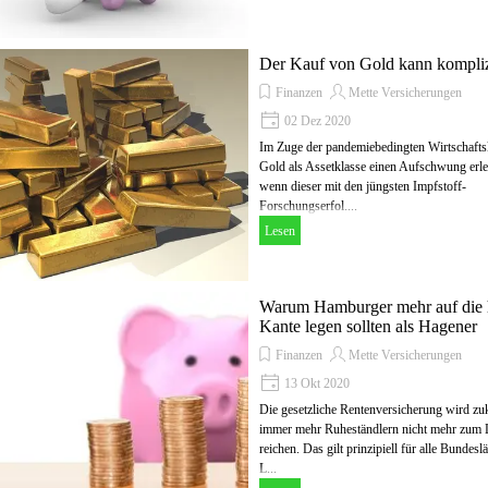
Der Kauf von Gold kann komplizi
Finanzen
Mette Versicherungen
02 Dez 2020
Im Zuge der pandemiebedingten Wirtschaftsk
Gold als Assetklasse einen Aufschwung erle
wenn dieser mit den jüngsten Impfstoff-
Forschungserfol....
Lesen
Warum Hamburger mehr auf die
Kante legen sollten als Hagener
Finanzen
Mette Versicherungen
13 Okt 2020
Die gesetzliche Rentenversicherung wird zuk
immer mehr Ruheständlern nicht mehr zum 
reichen. Das gilt prinzipiell für alle Bundes
L...