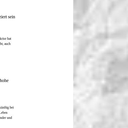
ert sein
rise hat
bt, auch
 hohe
ünftig bei
Leben
länder und