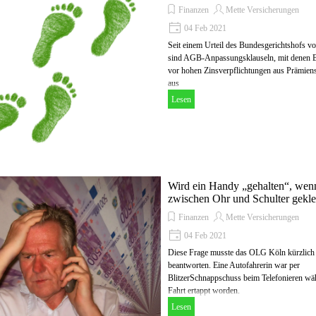
Finanzen
Mette Versicherungen
04 Feb 2021
Seit einem Urteil des Bundesgerichtshofs v
sind AGB-Anpassungsklauseln, mit denen 
vor hohen Zinsverpflichtungen aus Prämien
aus
Lesen
Wird ein Handy „gehalten“, wen
zwischen Ohr und Schulter gekle
Finanzen
Mette Versicherungen
04 Feb 2021
Diese Frage musste das OLG Köln kürzlich
beantworten. Eine Autofahrerin war per
BlitzerSchnappschuss beim Telefonieren wä
Fahrt ertappt worden.
Lesen